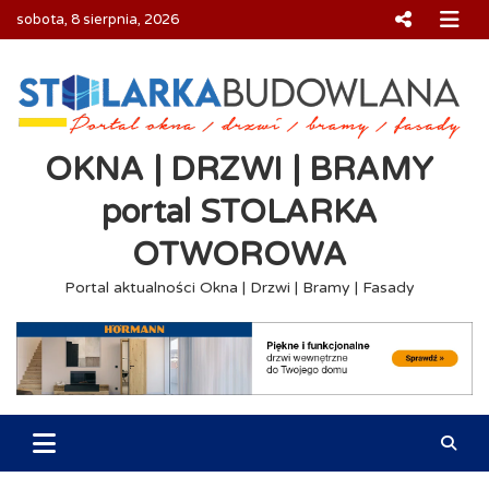
Skip
sobota, 8 sierpnia, 2026
to
content
OKNA | DRZWI | BRAMY
portal STOLARKA
OTWOROWA
Portal aktualności Okna | Drzwi | Bramy | Fasady