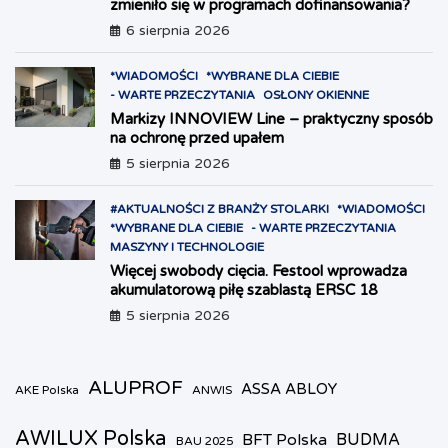
zmieniło się w programach dofinansowania?
6 sierpnia 2026
*WIADOMOŚCI
*WYBRANE DLA CIEBIE
- WARTE PRZECZYTANIA
OSŁONY OKIENNE
Markizy INNOVIEW Line – praktyczny sposób
na ochronę przed upałem
5 sierpnia 2026
#AKTUALNOŚCI Z BRANŻY STOLARKI
*WIADOMOŚCI
*WYBRANE DLA CIEBIE
- WARTE PRZECZYTANIA
MASZYNY I TECHNOLOGIE
Więcej swobody cięcia. Festool wprowadza
akumulatorową piłę szablastą ERSC 18
5 sierpnia 2026
ALUPROF
ASSA ABLOY
AKE Polska
ANWIS
AWILUX Polska
BUDMA
BFT Polska
BAU 2025