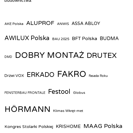
budownictwa.
ALUPROF
ASSA ABLOY
AKE Polska
ANWIS
AWILUX Polska
BUDMA
BFT Polska
BAU 2025
DOBRY MONTAŻ
DRUTEX
DMD
FAKRO
ERKADO
Drzwi VOX
Fasada Roku
Festool
Globus
FENSTERBAU FRONTALE
HÖRMANN
Klimas Wkręt-met
MAAG Polska
KRISHOME
Kongres Stolarki Polskiej