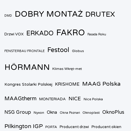
DOBRY MONTAŻ
DRUTEX
DMD
FAKRO
ERKADO
Drzwi VOX
Fasada Roku
Festool
Globus
FENSTERBAU FRONTALE
HÖRMANN
Klimas Wkręt-met
MAAG Polska
KRISHOME
Kongres Stolarki Polskiej
MAAGtherm
NICE
MONTERIADA
Nice Polska
NSG Group
OknoPlus
Okna
Nyxon
Oknoplast
Okna Poznań
Pilkington IGP
Producent drzwi
Producent okien
PORTA