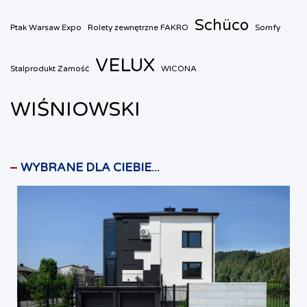
Schüco
Ptak Warsaw Expo
Rolety zewnętrzne FAKRO
Somfy
VELUX
Stalprodukt Zamość
WICONA
WIŚNIOWSKI
WYBRANE DLA CIEBIE...