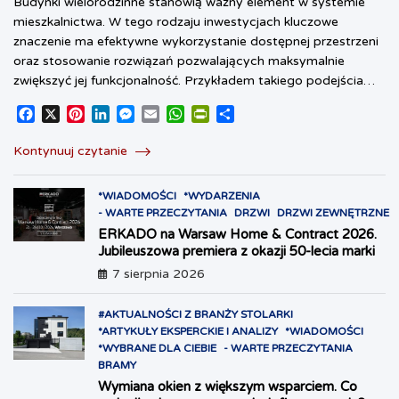
Budynki wielorodzinne stanowią ważny element w systemie
mieszkalnictwa. W tego rodzaju inwestycjach kluczowe
znaczenie ma efektywne wykorzystanie dostępnej przestrzeni
oraz stosowanie rozwiązań pozwalających maksymalnie
zwiększyć jej funkcjonalność. Przykładem takiego podejścia…
F
X
P
L
M
E
W
P
S
a
i
i
e
m
h
r
h
c
n
n
s
a
a
i
a
Kontynuuj czytanie
e
t
k
s
i
t
n
r
b
e
e
e
l
s
t
e
*WIADOMOŚCI
*WYDARZENIA
o
r
d
n
A
F
- WARTE PRZECZYTANIA
DRZWI
DRZWI ZEWNĘTRZNE
o
e
I
g
p
r
ERKADO na Warsaw Home & Contract 2026.
k
s
n
e
p
i
Jubileuszowa premiera z okazji 50-lecia marki
t
r
e
n
7 sierpnia 2026
d
l
#AKTUALNOŚCI Z BRANŻY STOLARKI
y
*ARTYKUŁY EKSPERCKIE I ANALIZY
*WIADOMOŚCI
*WYBRANE DLA CIEBIE
- WARTE PRZECZYTANIA
BRAMY
Wymiana okien z większym wsparciem. Co