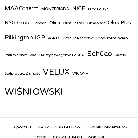
MAAGtherm
NICE
MONTERIADA
Nice Polska
NSG Group
OknoPlus
Okna
Nyxon
Oknoplast
Okna Poznań
Pilkington IGP
Producent drzwi
Producent okien
PORTA
Schüco
Ptak Warsaw Expo
Rolety zewnętrzne FAKRO
Somfy
VELUX
Stalprodukt Zamość
WICONA
WIŚNIOWSKI
O portalu
NASZE PORTALE >>
CENNIK reklama >>
Portal FORUMFIRM.eu
Kontakt