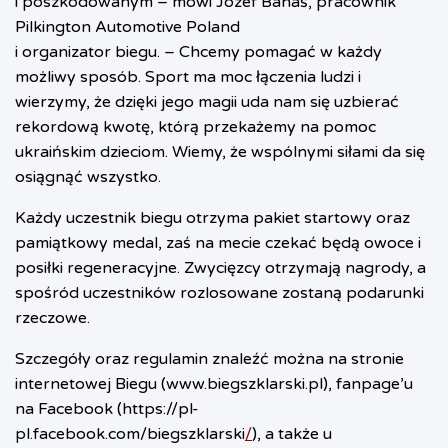
i poszkodowanym – mówi Józef Banaś, pracownik
Pilkington Automotive Poland
i organizator biegu. – Chcemy pomagać w każdy
możliwy sposób. Sport ma moc łączenia ludzi i
wierzymy, że dzięki jego magii uda nam się uzbierać
rekordową kwotę, którą przekażemy na pomoc
ukraińskim dzieciom. Wiemy, że wspólnymi siłami da się
osiągnąć wszystko.
Każdy uczestnik biegu otrzyma pakiet startowy oraz
pamiątkowy medal, zaś na mecie czekać będą owoce i
posiłki regeneracyjne. Zwycięzcy otrzymają nagrody, a
spośród uczestników rozlosowane zostaną podarunki
rzeczowe.
Szczegóły oraz regulamin znaleźć można na stronie
internetowej Biegu (
www.biegszklarski.pl
), fanpage’u
na Facebook (
https://pl-
pl.facebook.com/biegszklarski
/
), a także u